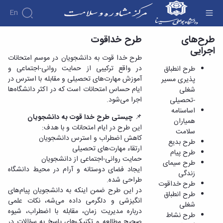
En
طرح‌های
طرح خداقوت
طرح خداقوت - مرکز مشاوره و سبک زندگی
اجرایی
درباره
طرح خدا قوت به دانشجویان در موسم امتحانات
طرح
در واقع ترکیبی از حمایت روانی-اجتماعی و
طرح انطباق
های
اهداف
آموزش مهارت‌های تحصیلی و مقابله با استرس در
پذیری مسیر
اجرایی
و
ایام حساس امتحانات است که در اکثر دانشگاه‌ها
شغلی
بروشورهای
وظایف
اجرا می‌شود.
-تحصیلی
علمی
طرح
مدیریت
کارگاه
اساسنامه
انطباق
📌
چیستی طرح خدا قوت به دانشجویان
کارکنان
های
همیاران
پذیری
این طرح در ایام امتحانات و با هدف:
آشنایی
آموزشی
سلامت
مسیر
کاهش اضطراب و استرس دانشجویان
با
خدمات
طرح بدیع
شغلی
و
ارتقاء مهارت‌های تحصیلی
فعالیت
کارگاههای
طرح پیام
-تحصیلی
فرایندها
حمایت روانی-اجتماعی از دانشجویان
مرکز
آموزشی
طرح سیمای
اساسنامه
ایجاد فضای دوستانه و آرام در محیط دانشگاه
مشاوره
مرکز
زندگی
همیاران
واحد
طراحی شده.
تماس
مشاوره
طرح خداقوت
سلامت
ارتباط
در این طرح ضمن اینکه به دانشجویان پیام‌های
با
فایل
طرح انطباق
طرح
با
انگیزشی و دلگرمی داده می‌شه، نکات علمی
ما
های
شغلی
بدیع
خانواده
درباره مدیریت زمان، مقابله با اضطراب، شیوه
آموزشی
طرح نشاط
طرح
دبیر
صحیح مطالعه و تکنیک‌های پاسخ به سؤالات در