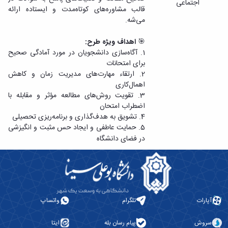
اجتماعی
پیام
خانه
قالب مشاوره‌های کوتاه‌مدت و ایستاده ارائه
طرح
مراکز
می‌شه.
سیمای
مشاوره
زندگی
دانشجویی
🎯
اهداف ویژه طرح:
طرح
منطقه
1. آگاه‌سازی دانشجویان در مورد آمادگی صحیح
خداقوت
4
برای امتحانات
طرح
کشوری
2. ارتقاء مهارت‌های مدیریت زمان و کاهش
انطباق
مشاوران
اهمال‌کاری
شغلی
مرکز
3. تقویت روش‌های مطالعه مؤثر و مقابله با
طرح
خدمات
اضطراب امتحان
نشاط
مرکز
4. تشویق به هدف‌گذاری و برنامه‌ریزی تحصیلی
اجتماعی
آئین‌نامه‌ها
5. حمایت عاطفی و ایجاد حس مثبت و انگیزشی
در فضای دانشگاه
آپارات
تلگرام
واتساپ
سروش
پیام رسان بله
ایتا