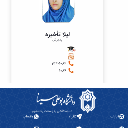
لیلا تأخیره
پذیرش
31401084
1084
آپارات
تلگرام
واتساپ