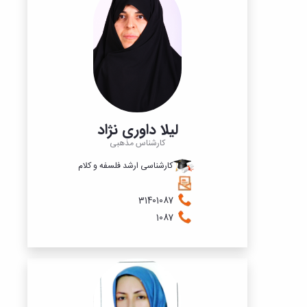
لیلا داوری نژاد
کارشناس مذهبی
کارشناسی ارشد فلسفه و کلام
31401087
1087