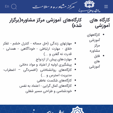
En
کارگاه های
کارگاه‌‌های آموزشی مرکز مشاوره(برگزار
کارگاههای آموزشی مرکز مشاوره - مرکز مشاوره و
آموزشی
شده)
سبک زندگی
درباره
طرح
کارگاههای
های
اهداف
آموزشی
اجرایی
مهارتهای زندگی (حل مساله - کنترل خشم - تفکر
و
مرکز
بروشورهای
خلاق - مهارت ارتباطی - خودآگاهی - همدلی -
وظایف
مشاوره
علمی
طرح
قدرت نه گفتن و ...)
مدیریت
کارگاه
فایل
انطباق
مهارت‌های پیش از ازدواج
کارکنان
های
های
پذیری
پیشگیری اولیه از اعتیاد و مواد دخانی
آشنایی
آموزشی
آموزشی
مسیر
کارگاه‌های روانشناختی (افسردگی – اضطراب-
با
خدمات
شغلی
و
مدیریت استرس و ...)
فعالیت
کارگاههای
-تحصیلی
فرایندها
کارگاه‌های شکست عاطفی
مرکز
آموزشی
اساسنامه
کارگاه‌های کمال گرایی - اعتماد به نفس
مشاوره
مرکز
همیاران
واحد
خودشناسی و طراحی مسیر شغلی
تماس
مشاوره
سلامت
ارتباط
با
فایل
طرح
با
ما
های
بدیع
خانواده
آموزشی
طرح
دبیر