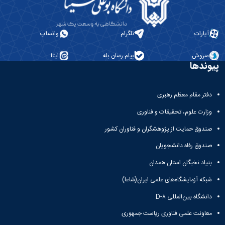
پیام
خانه
طرح
مراکز
سیمای
مشاوره
آپارات
تلگرام
واتساپ
زندگی
دانشجویی
طرح
منطقه
سروش
پیام رسان بله
ایتا
خداقوت
4
پیوندها
طرح
کشوری
انطباق
مشاوران
شغلی
مرکز
دفتر مقام معظم رهبری
طرح
خدمات
نشاط
وزارت علوم، تحقیقات و فناوری
مرکز
اجتماعی
آئین‌نامه‌ها
صندوق حمایت از پژوهشگران و فناوران کشور
صندوق رفاه دانشجویان
بنیاد نخبگان استان همدان
شبکه آزمایشگاه‌های علمی ایران(شاعا)
دانشگاه بین‌المللی D-۸
معاونت علمی فناوری ریاست جمهوری