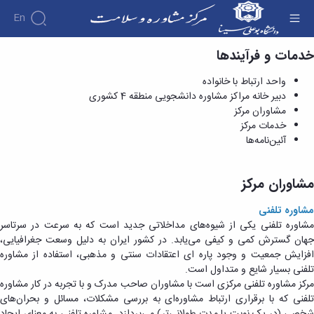
En
خدمات و فرآیندها
مشاوران مرکز - مرکز مشاوره و سبک زندگی
درباره
واحد ارتباط با خانواده
طرح
دبیر خانه مراکز مشاوره دانشجویی منطقه 4 کشوری
های
اهداف
مشاوران مرکز
اجرایی
و
خدمات مرکز
بروشورهای
وظایف
آئین‌نامه‌ها
علمی
طرح
مدیریت
کارگاه
انطباق
کارکنان
های
پذیری
آشنایی
آموزشی
مشاوران مرکز
مسیر
با
خدمات
شغلی
و
فعالیت
مشاوره تلفنی
کارگاههای
-تحصیلی
فرایندها
مرکز
مشاوره تلفنی یکی از شیوه‌های مداخلاتی جدید است که به سرعت در سرتاسر
آموزشی
اساسنامه
مشاوره
جهان گسترش کمی و کیفی می‌یابد. در کشور ایران به دلیل وسعت جغرافیایی،
مرکز
همیاران
واحد
تماس
افزایش جمعیت و وجود پاره ای اعتقادات سنتی و مذهبی، استفاده از مشاوره
مشاوره
سلامت
ارتباط
با
تلفنی بسیار شایع و متداول است.
فایل
طرح
با
ما
مرکز مشاوره تلفنی مرکزی است با مشاوران صاحب مدرک و با تجربه در کار مشاوره
های
بدیع
خانواده
تلفنی که با برقراری ارتباط مشاوره‌ای به بررسی مشکلات، مسائل و بحران‌های
آموزشی
طرح
دبیر
شخصی (در یک نوبت یا مدت طولانی‌تر) می‌پردازد. مشاوره تلفنی به معنای ایجاد