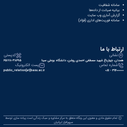
سامانه شفافیت
بیانیه صیانت از داده‌ها
گزارش آماری وب‌ سایت
سامانه فوریت‌های اداری (فؤاد)
ارتباط با ما
نشانی
کدپستی
همدان، چهارباغ شهید مصطفی احمدی روشن، دانشگاه بوعلی سینا
۶۵۱۷۸-۳۸۶۹۵
شماره تماس
پست الکترونیک
public_relation[at]basu.ac.ir
31400000 - 081
تمام حقوق مادی و معنوی این وبگاه متعلق به مرکز مشاوره و سبک زندگی است.پیاده سازی توسط
سپهرافزار ایرانیان