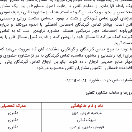
پیام
خانه
یک رابطه قراردادی و مداوم تلفنی با رعایت اصول مشاوره‌ای بین یک مشاور
طرح
مراکز
متخصص و مجرب و یک تماس گیرنده است. هدف از مشاوره تلفنی برطرف نمودن
سیمای
مشاوره
نیازهای فوری تماس گیرندگان و تثبت یا بهبود احساس سلامت روانی و جسمی
زندگی
دانشجویی
آنان است. بیشتر تماس گیرندگان احساس آشفتگی یا اندوه می‌کنند و درباره
طرح
منطقه
این‌گونه احساسات دچار سردرگمی هستند. مشاوره فرایندی است که به تماس
خداقوت
4
گیرنده کمک می‌کند تا مسائل خود را روشن کنند و قدرت کنترل مسائل آتی را به
طرح
کشوری
دست آورد.
انطباق
مشاوران
با توجه به تنوع تماس گیرندگان و گوناگونی مشکلات آنان گاه ضرورت می‌یابد که
شغلی
مرکز
برای ارایه راهنمایی و مشاوره مناسب، تماس گیرندگان به مراکز مشاوره حضوری و
طرح
خدمات
دیگر منابع حمایتی ارجاع داده شوند. بنابراین ارجاع تماس گیرندگان یکی از
نشاط
مرکز
اقدامات خدماتی - تکمیلی مشاوران تلفنی محسوب می‌شود.
اجتماعی
آئین‌نامه‌ها
شماره تماس جهت مشاوره: 08131401084
روزها و ساعات مشاوره تلفنی:
نام و نام خانوادگی
مدرک تحصیلی
مرضیه عروتی عزیز
دکتری
شریک کنانی
دکتری
فرنوش بدیهی زراعتی
دکتری