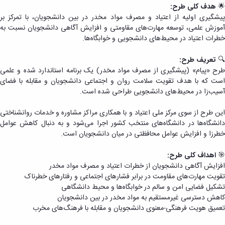
پیام
🌟
هدف کلی طرح:
خانه
طرح
پیشگیری اولیه از اعتیاد و مصرف مواد مخدر در بین دانشجویان، با تمرکز بر
مراکز
سیمای
آموزش علمی، توسعه مهارت‌های مقاومتی و افزایش آگاهی دانشجویان نسبت به
مشاوره
زندگی
خطرات اعتیاد در محیط‌های دانشجویی و خوابگاه‌ها.
دانشجویی
طرح
منطقه
خداقوت
🔍
تعریف طرح:
4
طرح
طرح «پیام» (پیشگیری از مصرف مواد مخدر) یک برنامه استاندارد شده و علمی
کشوری
انطباق
است که با هدف تقویت سلامت روان و اجتماعی دانشجویان و مقابله با فضای
مشاوران
شغلی
آسیب‌زا در محیط‌های دانشجویی طراحی شده است.
مرکز
طرح
خدمات
نشاط
این طرح از سوی مرکز ملی اعتیاد و با همکاری مراکز مشاوره و خدمات روانشناختی
مرکز
اجتماعی
دانشگاه‌ها در دانشگاه‌های منتخب کشور اجرا می‌شود و به دنبال کاهش عوامل
آئین‌نامه‌ها
خطرزا و افزایش عوامل محافظتی در میان دانشجویان است.
🎯
اهداف کلی طرح:
افزایش آگاهی دانشجویان از خطرات اعتیاد و مصرف مواد مخدر
تقویت مهارت‌های مقاومت در برابر فشارهای اجتماعی و رفتارهای خطرناک
تشکیل فضایی امن و سالم در خوابگاه‌ها و محیط دانشگاهی
کاهش دسترسی غیرمستقیم به مواد مخدر در بین دانشجویان
تعمیق هویت فرهنگی-معنوی دانشجویان و مقابله با فرهنگ‌های مخرب