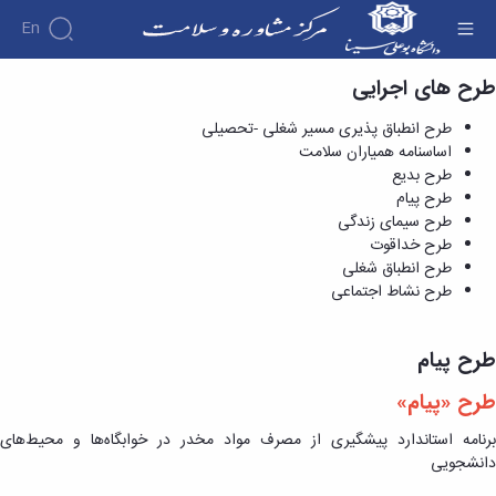
En
طرح های اجرایی
طرح پیام - مرکز مشاوره و سبک زندگی
درباره
طرح انطباق پذیری مسیر شغلی -تحصیلی
طرح
اساسنامه همیاران سلامت
های
اهداف
طرح بدیع
اجرایی
و
طرح پیام
بروشورهای
وظایف
طرح سیمای زندگی
علمی
طرح
مدیریت
کارگاه
طرح خداقوت
انطباق
کارکنان
های
طرح انطباق شغلی
پذیری
آشنایی
آموزشی
طرح نشاط اجتماعی
مسیر
با
خدمات
شغلی
و
فعالیت
کارگاههای
-تحصیلی
فرایندها
مرکز
طرح پیام
آموزشی
اساسنامه
مشاوره
مرکز
همیاران
طرح «پیام»
واحد
تماس
مشاوره
سلامت
ارتباط
با
فایل
برنامه استاندارد پیشگیری از مصرف مواد مخدر در خوابگاه‌ها و محیط‌های
طرح
با
ما
های
دانشجویی
بدیع
خانواده
آموزشی
طرح
دبیر