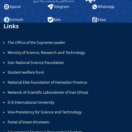
پیام
مراکز
Aparat
Telegram
WhatsApp
طرح
مشاوره
سیمای
دانشجویی
Soroush
Bale
Eitaa
زندگی
منطقه
Links
طرح
4
خداقوت
کشوری
طرح
مشاوران
The Office of the Supreme Leader
انطباق
مرکز
شغلی
Ministry of Science, Research and Technology
خدمات
طرح
مرکز
Iran National Science Foundation
نشاط
آئین‌نامه‌ها
اجتماعی
Student welfare fund
National Elite Foundation of Hamadan Province
Network of Scientific Laboratories of Iran (Shaa)
D-8 International University
Vice-Presidency for Science and Technology
Portal of Imam Khomeini