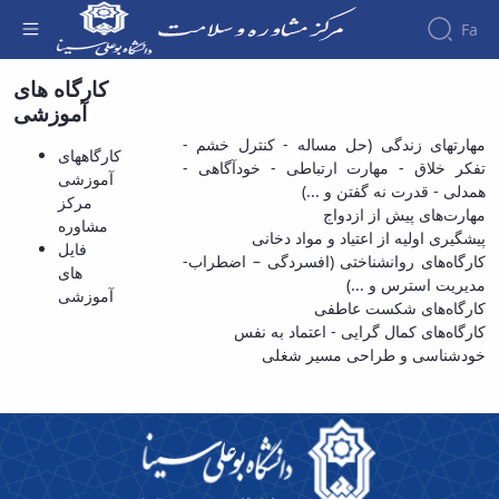
Fa
کارگاه های
کارگاههای آموزشی مرکز مشاوره - مرکز مشاوره
آموزشی
و سبک زندگی
درباره
طرح
مهارتهای زندگی (حل مساله - کنترل خشم -
های
کارگاههای
تفکر خلاق - مهارت ارتباطی - خودآگاهی -
اهداف
اجرایی
آموزشی
همدلی - قدرت نه گفتن و ...)
و
بروشورهای
مرکز
علمی
مهارت‌های پیش از ازدواج
وظایف
طرح
مشاوره
کارگاه
پیشگیری اولیه از اعتیاد و مواد دخانی
مدیریت
انطباق
فایل
های
کارگاه‌های روانشناختی (افسردگی – اضطراب-
کارکنان
آموزشی
پذیری
های
مدیریت استرس و ...)
آشنایی
خدمات
مسیر
آموزشی
و
کارگاه‌های شکست عاطفی
با
شغلی
کارگاههای
فرایندها
کارگاه‌های کمال گرایی - اعتماد به نفس
فعالیت
-تحصیلی
آموزشی
خودشناسی و طراحی مسیر شغلی
مرکز
اساسنامه
مرکز
واحد
مشاوره
همیاران
مشاوره
ارتباط
تماس
سلامت
فایل
با
با
طرح
های
خانواده
ما
بدیع
آموزشی
دبیر
طرح
خانه