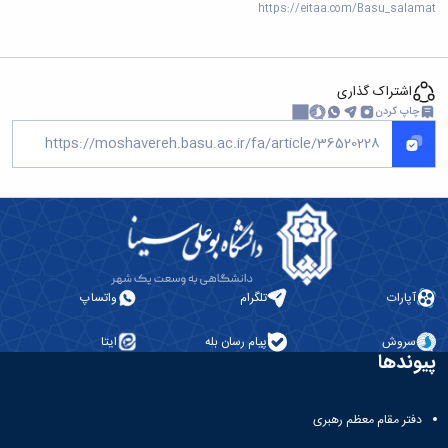
https://eitaa.com/Basu_salamat
اشتراک گذاری
چاپ کردن
آپارات
تلگرام
واتساپ
سروش
پیام رسان بله
ایتا
پیوندها
دفتر مقام معظم رهبری