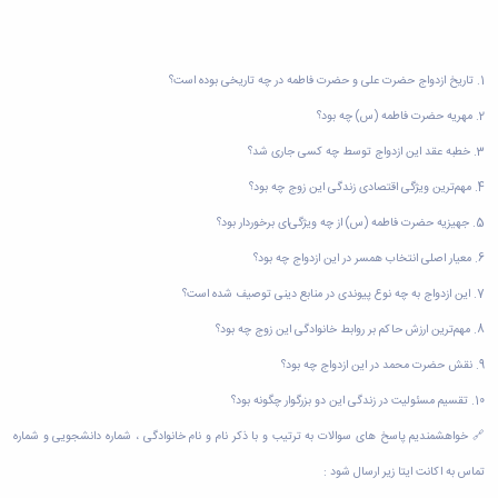
پیام
خانه
طرح
مراکز
سیمای
مشاوره
1. تاریخ ازدواج حضرت علی و حضرت فاطمه در چه تاریخی بوده است؟
زندگی
دانشجویی
طرح
منطقه
2. مهریه حضرت فاطمه (س) چه بود؟
خداقوت
4
طرح
3. خطبه عقد این ازدواج توسط چه کسی جاری شد؟
کشوری
انطباق
مشاوران
4. مهم‌ترین ویژگی اقتصادی زندگی این زوج چه بود؟
شغلی
مرکز
طرح
5. جهیزیه حضرت فاطمه (س) از چه ویژگی‌ای برخوردار بود؟
خدمات
نشاط
مرکز
6. معیار اصلی انتخاب همسر در این ازدواج چه بود؟
اجتماعی
آئین‌نامه‌ها
7. این ازدواج به چه نوع پیوندی در منابع دینی توصیف شده است؟
8. مهم‌ترین ارزش حاکم بر روابط خانوادگی این زوج چه بود؟
9. نقش حضرت محمد در این ازدواج چه بود؟
10. تقسیم مسئولیت در زندگی این دو بزرگوار چگونه بود؟
🔗 خواهشمندیم پاسخ های سوالات به ترتیب و با ذکر نام و نام خانوادگی ، شماره دانشجویی و شماره
تماس به اکانت ایتا زیر ارسال شود :