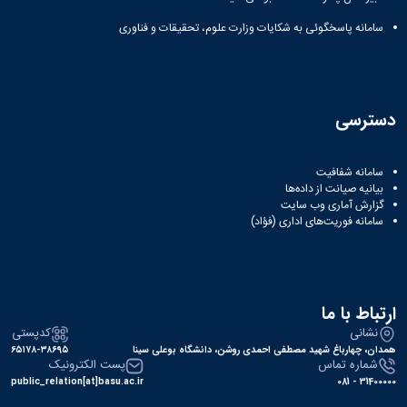
سامانه پاسخگوئی به شکایات وزارت علوم، تحقیقات و فناوری
دسترسی
سامانه شفافیت
بیانیه صیانت از داده‌ها
گزارش آماری وب‌ سایت
سامانه فوریت‌های اداری (فؤاد)
ارتباط با ما
نشانی
کدپستی
همدان، چهارباغ شهید مصطفی احمدی روشن، دانشگاه بوعلی سینا
۶۵۱۷۸-۳۸۶۹۵
شماره تماس
پست الکترونیک
public_relation[at]basu.ac.ir
31400000 - 081