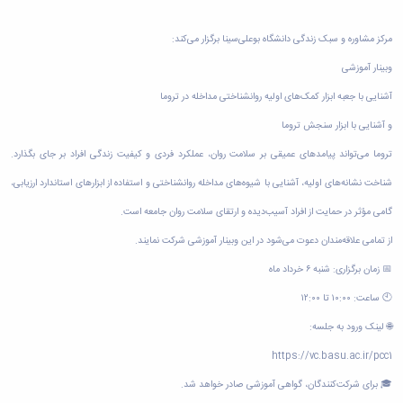
پیام
خانه
طرح
مراکز
مرکز مشاوره و سبک زندگی دانشگاه بوعلی‌سینا برگزار می‌کند:
سیمای
مشاوره
زندگی
وبینار آموزشی
دانشجویی
طرح
منطقه
آشنایی با جعبه ابزار کمک‌های اولیه روانشناختی مداخله در تروما
خداقوت
4
طرح
و آشنایی با ابزار سنجش تروما
کشوری
انطباق
مشاوران
تروما می‌تواند پیامدهای عمیقی بر سلامت روان، عملکرد فردی و کیفیت زندگی افراد بر جای بگذارد.
شغلی
مرکز
طرح
شناخت نشانه‌های اولیه، آشنایی با شیوه‌های مداخله روانشناختی و استفاده از ابزارهای استاندارد ارزیابی،
خدمات
نشاط
مرکز
گامی مؤثر در حمایت از افراد آسیب‌دیده و ارتقای سلامت روان جامعه است.
اجتماعی
آئین‌نامه‌ها
از تمامی علاقه‌مندان دعوت می‌شود در این وبینار آموزشی شرکت نمایند.
📅 زمان برگزاری: شنبه ۶ خرداد ماه
🕙 ساعت: ۱۰:۰۰ تا ۱۲:۰۰
🌐 لینک ورود به جلسه:
https://vc.basu.ac.ir/pcc1
🎓 برای شرکت‌کنندگان، گواهی آموزشی صادر خواهد شد.