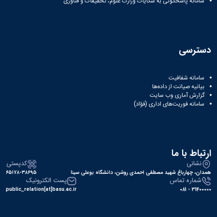
سامانه پاسخگوئی به شکایات وزارت علوم، تحقیقات و فناوری
دسترسی
سامانه شفافیت
بیانیه صیانت از داده‌ها
گزارش آماری وب‌ سایت
سامانه فوریت‌های اداری (فؤاد)
ارتباط با ما
نشانی
کدپستی
همدان، چهارباغ شهید مصطفی احمدی روشن، دانشگاه بوعلی سینا
۶۵۱۷۸-۳۸۶۹۵
شماره تماس
پست الکترونیک
public_relation[at]basu.ac.ir
31400000 - 081