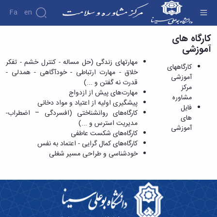
Fa
En
کارگاه های
کارگاههای آموزشی مرکز مشاوره - مرکز مشاوره و
آموزشی
سبک زندگی
درباره
طرح
مهارتهای زندگی (حل مساله - کنترل خشم - تفکر
کارگاههای
های
خلاق - مهارت ارتباطی - خودآگاهی - همدلی -
اهداف
آموزشی
اجرایی
قدرت نه گفتن و ...)
و
مرکز
بروشورهای
مهارت‌های پیش از ازدواج
وظایف
مشاوره
علمی
طرح
پیشگیری اولیه از اعتیاد و مواد دخانی
مدیریت
کارگاه
فایل
انطباق
کارگاه‌های روانشناختی (افسردگی – اضطراب-
کارکنان
های
های
پذیری
مدیریت استرس و ...)
آشنایی
آموزشی
آموزشی
مسیر
کارگاه‌های شکست عاطفی
با
خدمات
شغلی
کارگاه‌های کمال گرایی - اعتماد به نفس
و
فعالیت
کارگاههای
-تحصیلی
فرایندها
خودشناسی و طراحی مسیر شغلی
مرکز
آموزشی
اساسنامه
مشاوره
مرکز
همیاران
واحد
تماس
مشاوره
سلامت
ارتباط
با
فایل
طرح
با
ما
های
بدیع
خانواده
آموزشی
طرح
دبیر